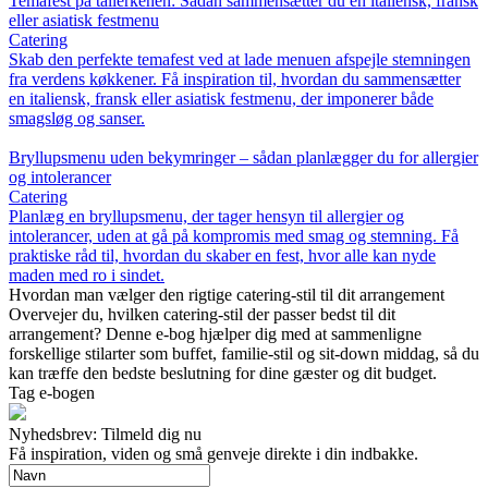
Temafest på tallerkenen: Sådan sammensætter du en italiensk, fransk
eller asiatisk festmenu
Catering
Skab den perfekte temafest ved at lade menuen afspejle stemningen
fra verdens køkkener. Få inspiration til, hvordan du sammensætter
en italiensk, fransk eller asiatisk festmenu, der imponerer både
smagsløg og sanser.
Bryllupsmenu uden bekymringer – sådan planlægger du for allergier
og intolerancer
Catering
Planlæg en bryllupsmenu, der tager hensyn til allergier og
intolerancer, uden at gå på kompromis med smag og stemning. Få
praktiske råd til, hvordan du skaber en fest, hvor alle kan nyde
maden med ro i sindet.
Hvordan man vælger den rigtige catering-stil til dit arrangement
Overvejer du, hvilken catering-stil der passer bedst til dit
arrangement? Denne e-bog hjælper dig med at sammenligne
forskellige stilarter som buffet, familie-stil og sit-down middag, så du
kan træffe den bedste beslutning for dine gæster og dit budget.
Tag e-bogen
Nyhedsbrev: Tilmeld dig nu
Få inspiration, viden og små genveje direkte i din indbakke.