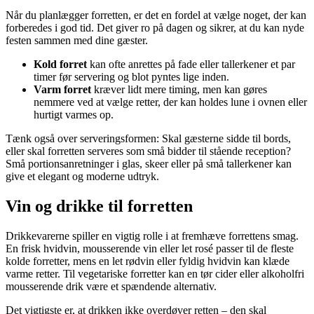
Når du planlægger forretten, er det en fordel at vælge noget, der kan
forberedes i god tid. Det giver ro på dagen og sikrer, at du kan nyde
festen sammen med dine gæster.
Kold forret
kan ofte anrettes på fade eller tallerkener et par
timer før servering og blot pyntes lige inden.
Varm forret
kræver lidt mere timing, men kan gøres
nemmere ved at vælge retter, der kan holdes lune i ovnen eller
hurtigt varmes op.
Tænk også over serveringsformen: Skal gæsterne sidde til bords,
eller skal forretten serveres som små bidder til stående reception?
Små portionsanretninger i glas, skeer eller på små tallerkener kan
give et elegant og moderne udtryk.
Vin og drikke til forretten
Drikkevarerne spiller en vigtig rolle i at fremhæve forrettens smag.
En frisk hvidvin, mousserende vin eller let rosé passer til de fleste
kolde forretter, mens en let rødvin eller fyldig hvidvin kan klæde
varme retter. Til vegetariske forretter kan en tør cider eller alkoholfri
mousserende drik være et spændende alternativ.
Det vigtigste er, at drikken ikke overdøver retten – den skal