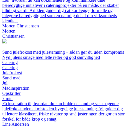
Lær, hvordan du kan dokumentere og kommunikere dine
bæredygtige initiativer i cateringprojekter på en måde, der skaber
tillid og værdi. Artiklen guider dig i at kortlægge, formidle og
integrere bæredygtighed som en naturlig del af din virksomheds
identitet.
Morten Christiansen
Morten
Christiansen
Sund julefrokost med julestemning – sådan gør du uden kompromis
Nyd julens smage med lette retter og god samvittighed
Catering
Catering
Julefrokost
Sund mad
Jul
Madinspiration
Opskrifter
7 min
Få inspiration til, hvordan du kan holde en sund og velsmagende
julefrokost uden at miste den hyggelige julestemning. Vi guider dig
til lettere klassikere, friske råvarer og små justeringer, der gør en stor
forskel for både krop og smag.
Line Andersen