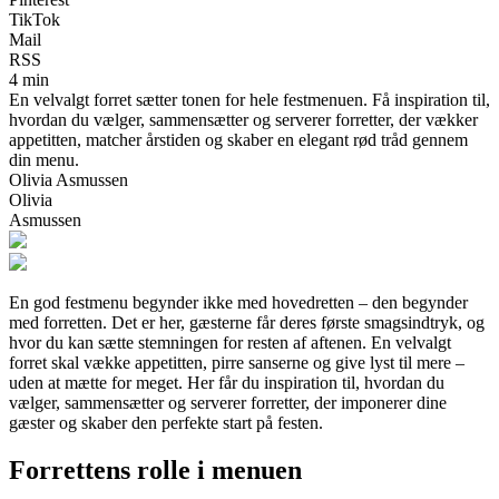
TikTok
Mail
RSS
4 min
En velvalgt forret sætter tonen for hele festmenuen. Få inspiration til,
hvordan du vælger, sammensætter og serverer forretter, der vækker
appetitten, matcher årstiden og skaber en elegant rød tråd gennem
din menu.
Olivia Asmussen
Olivia
Asmussen
En god festmenu begynder ikke med hovedretten – den begynder
med forretten. Det er her, gæsterne får deres første smagsindtryk, og
hvor du kan sætte stemningen for resten af aftenen. En velvalgt
forret skal vække appetitten, pirre sanserne og give lyst til mere –
uden at mætte for meget. Her får du inspiration til, hvordan du
vælger, sammensætter og serverer forretter, der imponerer dine
gæster og skaber den perfekte start på festen.
Forrettens rolle i menuen