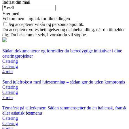
Indtast din mail
Vær med
Velkommen – og tak for tilmeldingen
Jeg accepterer vilkår og persondatapolitik.
Du accepterer vores betingelser og databehandling, når du tilmelder
dig. Du bestemmer selv, hvornår du vil stoppe.
Sådan dokumenterer og formidler du bæredygtige initiativer i dine
cateringprojekter
Catering
Catering
4 min
Sund julefrokost med julestemning – sådan gør du uden kompromis
Catering
Catering
7 min
Temafest på tallerkenen: Sådan sammensætter du en italiensk, fransk
eller asiatisk festmenu
Catering
Catering
6 min