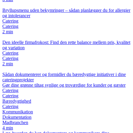
Bryllupsmenu uden bekymringer – sådan planlægger du for allergier
og intolerancer
Catering
Catering
2 min
Den ideelle firmafrokost: Find den rette balance mellem pris, kvalitet
og variation
Catering
Catering
2 min
Sådan dokumenterer og formidler du bæredygtige initiativer i dine
cateringprojekter
Gør dine grønne tiltag synlige og troværdige for kunder og gæster
Catering
Catering
Bæredygtighed
Catering
Kommunikation
Dokumentation
Madbranchen
4 min