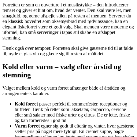
Forretten er som en ouverture i et musikstykke – den introducerer
temaet og giver et hint om, hvad der venter. Den skal være let, men
smagfuld, og gerne afspejle stilen på resten af menuen. Serverer du
en klassisk hovedret som oksemørbrad med rødvinssauce, kan en
elegant fiskeforret være et godt valg. Skal menuen være moderne og
uformel, kan små serveringer i tapas-stil skabe en afslappet
stemning.
Tænk også over tempoet: Forretten skal give gæsterne tid til at falde
til, nyde et glas vin og glæde sig til resten af måltidet.
Kold eller varm – vælg efter årstid og
stemning
Valget mellem kold og varm forret afhænger både af årstiden og
arrangementets karakter.
Kold forret
passer perfekt til sommerfester, receptioner og
buffeter. Tænk på retter som laksetatar, carpaccio, ceviche
eller små salater med friske urter og citrus. De er lette, friske
og kan forberedes i god tid.
Varm forret
egner sig godt til efterår og vinter, hvor gæsterne
sætter pris på noget mere fyldigt. En cremet suppe, bagte
kammuslinger eller en lun tærte med svampe og ost kan skabe