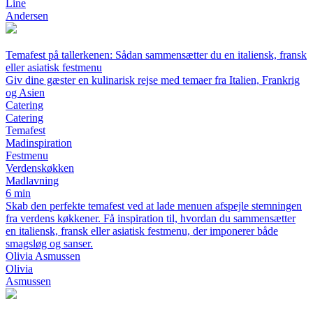
Line
Andersen
Temafest på tallerkenen: Sådan sammensætter du en italiensk, fransk
eller asiatisk festmenu
Giv dine gæster en kulinarisk rejse med temaer fra Italien, Frankrig
og Asien
Catering
Catering
Temafest
Madinspiration
Festmenu
Verdenskøkken
Madlavning
6 min
Skab den perfekte temafest ved at lade menuen afspejle stemningen
fra verdens køkkener. Få inspiration til, hvordan du sammensætter
en italiensk, fransk eller asiatisk festmenu, der imponerer både
smagsløg og sanser.
Olivia Asmussen
Olivia
Asmussen