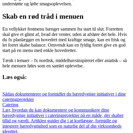
understøtte og løfte smagsoplevelsen.
Skab en rød tråd i menuen
En vellykket festmenu hænger sammen fra start til slut. Forretten
skal give et glimt af, hvad der venter, uden at afsløre det hele. Hvis
du fx planlægger en hovedret med kraftige smage, kan en frisk og
let forret skabe balance. Omvendt kan en fyldig forret give en god
start på en menu med enkle hovedretter.
Tænk i temaer – fx nordisk, middelhavsinspireret eller asiatisk – så
hele menuen føles som en samlet oplevelse.
Læs også:
Sådan dokumenterer og formidler du bæredygtige initiativer i dine
cateringprojekter
Catering
Lær, hvordan du kan dokumentere og kommunikere dine
bæredygtige initiativer i cateringprojekter på en måde, der skaber
tillid og værdi. Artiklen guider dig i at kortlægge, formidle og
integrere bæredygtighed som en naturlig del af din virksomheds
identitet.