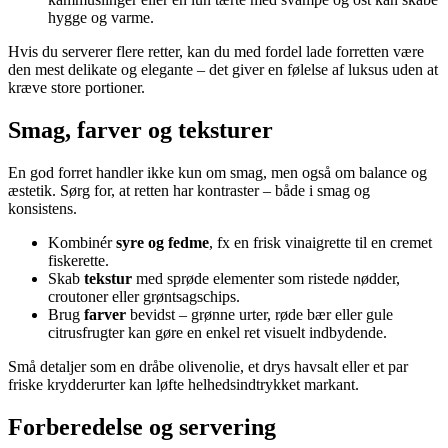
hygge og varme.
Hvis du serverer flere retter, kan du med fordel lade forretten være
den mest delikate og elegante – det giver en følelse af luksus uden at
kræve store portioner.
Smag, farver og teksturer
En god forret handler ikke kun om smag, men også om balance og
æstetik. Sørg for, at retten har kontraster – både i smag og
konsistens.
Kombinér
syre og fedme
, fx en frisk vinaigrette til en cremet
fiskerette.
Skab
tekstur
med sprøde elementer som ristede nødder,
croutoner eller grøntsagschips.
Brug
farver
bevidst – grønne urter, røde bær eller gule
citrusfrugter kan gøre en enkel ret visuelt indbydende.
Små detaljer som en dråbe olivenolie, et drys havsalt eller et par
friske krydderurter kan løfte helhedsindtrykket markant.
Forberedelse og servering