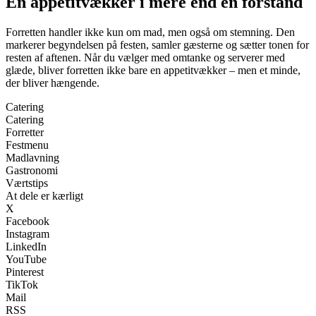
En appetitvækker i mere end én forstand
Forretten handler ikke kun om mad, men også om stemning. Den
markerer begyndelsen på festen, samler gæsterne og sætter tonen for
resten af aftenen. Når du vælger med omtanke og serverer med
glæde, bliver forretten ikke bare en appetitvækker – men et minde,
der bliver hængende.
Catering
Catering
Forretter
Festmenu
Madlavning
Gastronomi
Værtstips
At dele er kærligt
X
Facebook
Instagram
LinkedIn
YouTube
Pinterest
TikTok
Mail
RSS