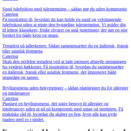
Sund julefrokost med julestemning – sådan gør du uden kompromis
Catering
Få inspiration til, hvordan du kan holde en sund og velsmagende
julefrokost uden at miste den hyggelige julestemning. Vi guider dig
til lettere klassikere, friske råvarer og små justeringer, der gør en stor
forskel for både krop og smag.
Temafest på tallerkenen: Sådan sammensætter du en italiensk, fransk
eller asiatisk festmenu
Catering
Skab den perfekte temafest ved at lade menuen afspejle stemningen
fra verdens køkkener. Få inspiration til, hvordan du sammensætter
en italiensk, fransk eller asiatisk festmenu, der imponerer både
smagsløg og sanser.
Bryllupsmenu uden bekymringer – sådan planlægger du for allergier
og intolerancer
Catering
Planlæg en bryllupsmenu, der tager hensyn til allergier og
intolerancer, uden at gå på kompromis med smag og stemning. Få
praktiske råd til, hvordan du skaber en fest, hvor alle kan nyde
maden med ro i sindet.