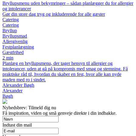
Bryllupsmenu uden bekymringer – sådan planlægger du for allergier
og intolerancer
Gør din store dag tryg og inkluderende for alle gæster
Catering
Catering
Bryllup
Bryllupsmad
Allergivenlig
Festplanlægning
Gæstfrihed
2 min
Planlæg en bryllupsmenu, der tager hensyn til allergier og
intolerancer, uden at gå på kompromis med smag og stemning. Få
praktiske råd til, hvordan du skaber en fest, hvor alle kan nyde
maden med ro i sindet.
Alexander Bøgh
Alexander
Bøgh
Nyhedsbrev: Tilmeld dig nu
Få inspiration, viden og små genveje direkte i din indbakke.
Indtast din mail