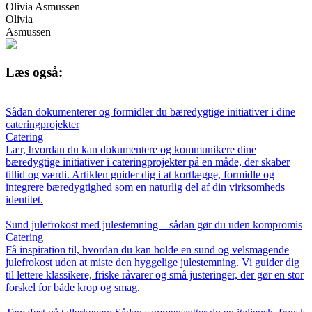
Olivia Asmussen
Olivia
Asmussen
Læs også:
Sådan dokumenterer og formidler du bæredygtige initiativer i dine
cateringprojekter
Catering
Lær, hvordan du kan dokumentere og kommunikere dine
bæredygtige initiativer i cateringprojekter på en måde, der skaber
tillid og værdi. Artiklen guider dig i at kortlægge, formidle og
integrere bæredygtighed som en naturlig del af din virksomheds
identitet.
Sund julefrokost med julestemning – sådan gør du uden kompromis
Catering
Få inspiration til, hvordan du kan holde en sund og velsmagende
julefrokost uden at miste den hyggelige julestemning. Vi guider dig
til lettere klassikere, friske råvarer og små justeringer, der gør en stor
forskel for både krop og smag.