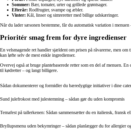
Sommer:
Bær, tomater, urter og grillede grøntsager.
Efterår:
Rodfrugter, svampe og æbler.
Vinter:
Kål, linser og simreretter med billige udskæringer.
Når du lader sæsonen bestemme, får du automatisk variation i menuen – 
Prioritér smag frem for dyre ingredienser
En velsmagende ret handler sjældent om prisen på råvarerne, men om til
kan løfte selv de mest enkle ingredienser.
Overvej også at bruge plantebaserede retter som en del af menuen. En 
til kødretter – og langt billigere.
Sådan dokumenterer og formidler du bæredygtige initiativer i dine cate
Sund julefrokost med julestemning – sådan gør du uden kompromis
Temafest på tallerkenen: Sådan sammensætter du en italiensk, fransk ell
Bryllupsmenu uden bekymringer – sådan planlægger du for allergier og