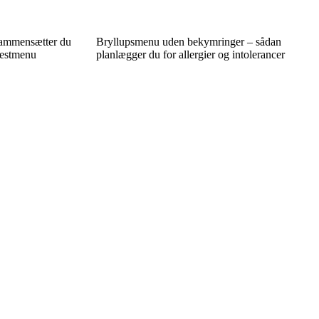
sammensætter du
Bryllupsmenu uden bekymringer – sådan
 festmenu
planlægger du for allergier og intolerancer