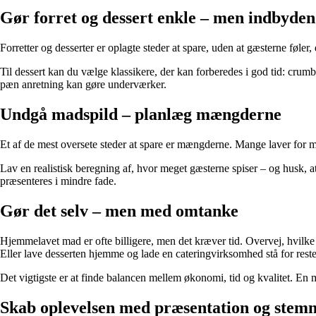
Gør forret og dessert enkle – men indbyde
Forretter og desserter er oplagte steder at spare, uden at gæsterne føler,
Til dessert kan du vælge klassikere, der kan forberedes i god tid: crum
pæn anretning kan gøre underværker.
Undgå madspild – planlæg mængderne
Et af de mest oversete steder at spare er mængderne. Mange laver for m
Lav en realistisk beregning af, hvor meget gæsterne spiser – og husk, at 
præsenteres i mindre fade.
Gør det selv – men med omtanke
Hjemmelavet mad er ofte billigere, men det kræver tid. Overvej, hvilke
Eller lave desserten hjemme og lade en cateringvirksomhed stå for rest
Det vigtigste er at finde balancen mellem økonomi, tid og kvalitet. En m
Skab oplevelsen med præsentation og stem