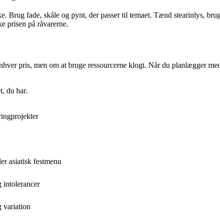
. Brug fade, skåle og pynt, der passer til temaet. Tænd stearinlys, brug
ke prisen på råvarerne.
nhver pris, men om at bruge ressourcerne klogt. Når du planlægger med
t, du har.
ringprojekter
er asiatisk festmenu
 intolerancer
g variation