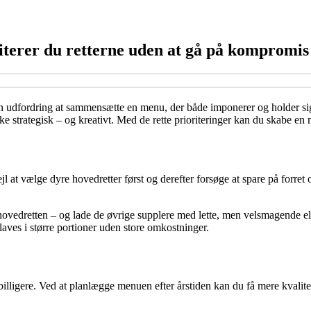
terer du retterne uden at gå på kompromis
en udfordring at sammensætte en menu, der både imponerer og holder si
trategisk – og kreativt. Med de rette prioriteringer kan du skabe en me
 at vælge dyre hovedretter først og derefter forsøge at spare på forret 
hovedretten – og lade de øvrige supplere med lette, men velsmagende e
 laves i større portioner uden store omkostninger.
illigere. Ved at planlægge menuen efter årstiden kan du få mere kvalite