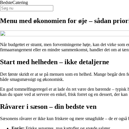
BedsteCatering
Menu med økonomien for øje – sådan priori
Når budgettet er stramt, men forventningerne høje, kan det virke som 
firmaarrangement eller en mindre sammenkomst, handler det om at tænke s
Start med helheden – ikke detaljerne
Det første skridt er at se på menuen som en helhed. Mange begår den fejl
både smagsmæssigt og økonomisk.
En god tommelfingerregel er at lade én ret være den bærende – typisk 
kan du spare ved at servere en enkel, frisk forret og en dessert, der kan
Råvarer i sæson – din bedste ven
Sæsonens råvarer er ikke kun friskere og mere smagfulde – de er også b
Forår:
Friske asparges, nye kartofler og spæde salater.