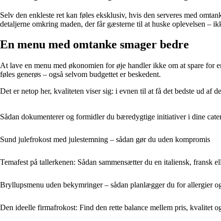
Selv den enkleste ret kan føles eksklusiv, hvis den serveres med omtanke
detaljerne omkring maden, der får gæsterne til at huske oplevelsen – ik
En menu med omtanke smager bedre
At lave en menu med økonomien for øje handler ikke om at spare for e
føles generøs – også selvom budgettet er beskedent.
Det er netop her, kvaliteten viser sig: i evnen til at få det bedste ud af de
Sådan dokumenterer og formidler du bæredygtige initiativer i dine cate
Sund julefrokost med julestemning – sådan gør du uden kompromis
Temafest på tallerkenen: Sådan sammensætter du en italiensk, fransk ell
Bryllupsmenu uden bekymringer – sådan planlægger du for allergier og
Den ideelle firmafrokost: Find den rette balance mellem pris, kvalitet o