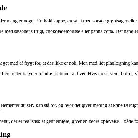
nde
 der mangler noget. En kold suppe, en salat med sprøde grøntsager eller en
ble med sæsonens frugt, chokolademousse eller panna cotta. Det handler 
eget mad af frygt for, at der ikke er nok. Men med lidt planlægning ka
flere retter betyder mindre portioner af hver. Hvis du serverer buffet, så
 elementer du selv kan stå for, og hvor det giver mening at købe færdig
en.
enu, der er realistisk at gennemføre, giver en bedre oplevelse – både fo
ning