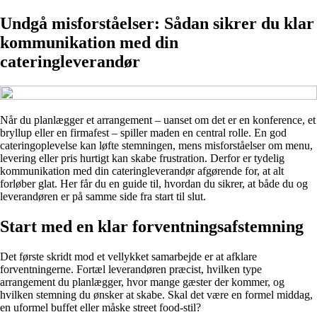
Undgå misforståelser: Sådan sikrer du klar
kommunikation med din
cateringleverandør
Når du planlægger et arrangement – uanset om det er en konference, et
bryllup eller en firmafest – spiller maden en central rolle. En god
cateringoplevelse kan løfte stemningen, mens misforståelser om menu,
levering eller pris hurtigt kan skabe frustration. Derfor er tydelig
kommunikation med din cateringleverandør afgørende for, at alt
forløber glat. Her får du en guide til, hvordan du sikrer, at både du og
leverandøren er på samme side fra start til slut.
Start med en klar forventningsafstemning
Det første skridt mod et vellykket samarbejde er at afklare
forventningerne. Fortæl leverandøren præcist, hvilken type
arrangement du planlægger, hvor mange gæster der kommer, og
hvilken stemning du ønsker at skabe. Skal det være en formel middag,
en uformel buffet eller måske street food-stil?