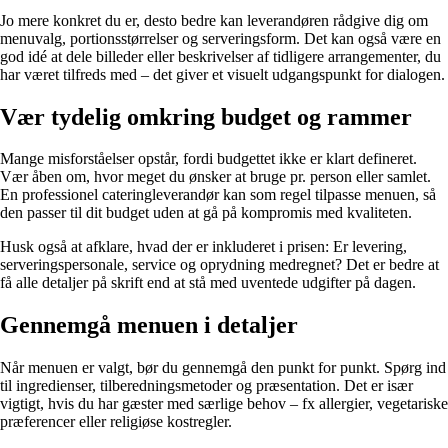
Jo mere konkret du er, desto bedre kan leverandøren rådgive dig om
menuvalg, portionsstørrelser og serveringsform. Det kan også være en
god idé at dele billeder eller beskrivelser af tidligere arrangementer, du
har været tilfreds med – det giver et visuelt udgangspunkt for dialogen.
Vær tydelig omkring budget og rammer
Mange misforståelser opstår, fordi budgettet ikke er klart defineret.
Vær åben om, hvor meget du ønsker at bruge pr. person eller samlet.
En professionel cateringleverandør kan som regel tilpasse menuen, så
den passer til dit budget uden at gå på kompromis med kvaliteten.
Husk også at afklare, hvad der er inkluderet i prisen: Er levering,
serveringspersonale, service og oprydning medregnet? Det er bedre at
få alle detaljer på skrift end at stå med uventede udgifter på dagen.
Gennemgå menuen i detaljer
Når menuen er valgt, bør du gennemgå den punkt for punkt. Spørg ind
til ingredienser, tilberedningsmetoder og præsentation. Det er især
vigtigt, hvis du har gæster med særlige behov – fx allergier, vegetariske
præferencer eller religiøse kostregler.