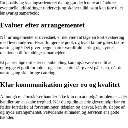
En positiv og løsningsorienteret dialog gør det lettere at håndtere
eventuelle udfordringer undervejs og skaber tillid, som kan føre til et
langvarigt samarbejde.
Evaluer efter arrangementet
Når arrangementet er overstået, er det værd at tage en kort evaluering
med leverandøren. Hvad fungerede godt, og hvad kunne gøres bedre
næste gang? Det giver begge parter værdifuld læring og styrker
relationen til fremtidige samarbejder.
Et par venlige ord eller en anbefaling kan også være med til at
opbygge et godt forhold – og sikre, at du står øverst på listen, når du
næste gang skal bruge catering.
Klar kommunikation giver ro og kvalitet
At undgå misforståelser handler ikke kun om at undgå problemer – det
handler om at skabe tryghed. Når du og din cateringleverandør har en
fælles forståelse af forventninger, tidsplan og ansvar, kan du slappe af
og nyde arrangementet, velvidende at maden og servicen er i gode
hænder.